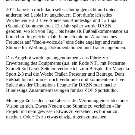
2015 habe ich mich dann selbstständig gemacht und unter
anderem bei Laola1.tv angeheuert. Dort durfte ich jedes
Wochenende 2-3 Live-Spiele aus Bundesliga und La Liga
(Spanien) kommentieren. Ein Jahr später wurde DAZN
geboren, wo ich von Tag 1 bis heute als Fußballkommentator zu
hören bin. Im gleichen Jahr habe ich mir auf Anraten eines
Freundes auf "find-a-voice.de" eine Seite angelegt und meine
Stimme für Werbung, Dokumentationen und Trailer angeboten.
Das Angebot wurde gut angenommen - das führte zur
Erweiterung des Equipments (u.a. ein Rode NT1 mit Focusrite
Scarlett 3rd Gen). Seitdem vertone ich zum Beispiel für Magenta
Sport 2-3 mal die Woche Trailer, Presenter und Beiträge. Dem
Fußball bin ich immer noch verbunden und kommentiere Live-
Spiele aus der Champions League für DAZN oder mache
Bundesliga-Zusammenfassungen für das ZDF Sportstudio.
Meine große Leidenschaft aber ist die Vertonung einer Idee oder
Vision an sich. Etwas Neuem eine Stimme zu verleihen - Ihr
Projekt mit dem gewissen Etwas zu versehen, es hörbar zu
machen. Oder: Es zu etwas einzigartigem zu machen.